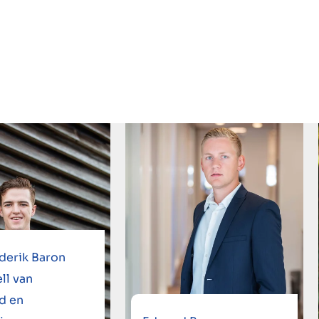
derik Baron
ll van
d en