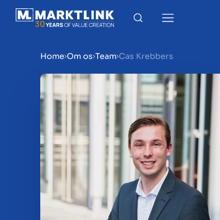
Home
Om os
Team
Cas Krebbers
Menu
Gør virksomhed klar til sa
Salg af virksomhed
Køb af virksomhed