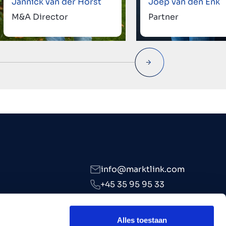
Jannick van der Horst
Joep van den Enk
M&A Director
Partner
info@marktlink.com
+45 35 95 95 33
LinkedIn
Alles toestaan