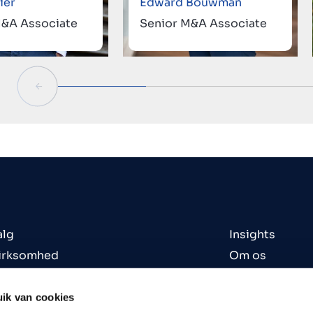
ier
Edward Bouwman
M&A Associate
Senior M&A Associate
alg
Insights
virksomhed
Om os
virksomhed
Kontorer
eder til salg
Kontakt
ik van cookies