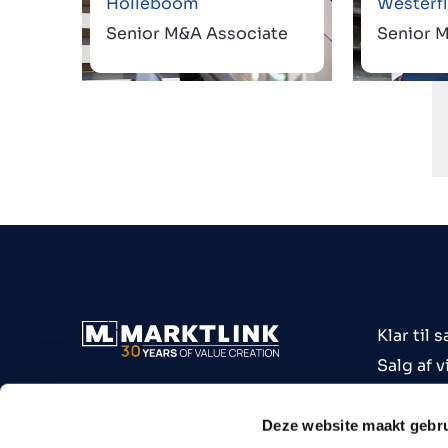
Holleboom
Westerfl
Senior M&A Associate
Senior 
Klar til s
Salg af 
Køb af 
Virksomh
Deze website maakt gebru