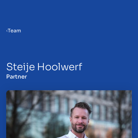
Menu
Team
Verkaufsvorbereitung
Steije Hoolwerf
Unternehmen verkaufen
Partner
Unternehmen kaufen
Insights
Über uns