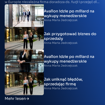
w Europie niezależna firma doradcza ds. fuzji i przejęć dla
średnich przedsiębiorstw - otworzył swoje biuro w
Avallon idzie po miliard na
Warszawie, podała spółka. To 18. biuro tej sieci w Europie i
wykupy menedżerskie
pierwsze w Europie Środkowo-Wschodniej. Na czele
Anna Maria Jedrzejczak
polskiego oddziału Marktlink stanie Anna Maria
Jędrzejczak.
Jak przygotować biznes do
sprzedaży
Anna Maria Jedrzejczak
Avallon idzie po miliard na
wykupy menedżerskie
Anna Maria Jedrzejczak
Jak uniknąć błędów,
sprzedając firmę
Anna Maria Jedrzejczak
Mehr lesen