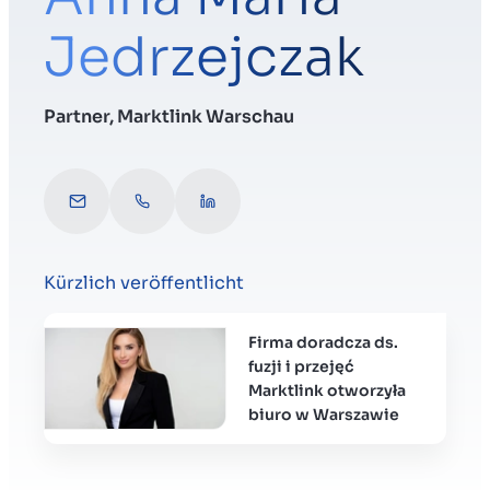
Jedrzejczak
Menu
Partner, Marktlink Warschau
Verkaufsvorbereitung
a.jedrzejczak@marktlink.com
Telefonieren mit
Connect with Anna
Unternehmen verkaufen
Kürzlich veröffentlicht
Unternehmen kaufen
Firma doradcza ds.
Insights
fuzji i przejęć
Marktlink otworzyła
biuro w Warszawie
Über uns