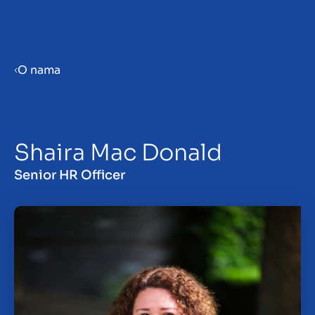
Menu
O nama
Prepare your business for sale
Shaira Mac Donald
Sell your business
Senior HR Officer
Buy a business
Beleggen
Insights