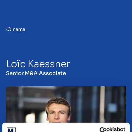
Menu
O nama
Prepare your business for sale
Loïc Kaessner
Sell your business
Senior M&A Associate
Buy a business
Beleggen
Insights