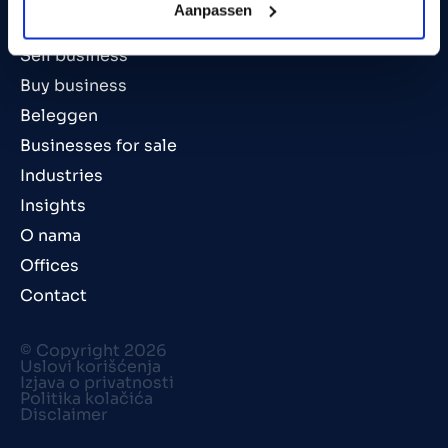
Aanpassen
Preparing your business for sale
Sell business
Buy business
Beleggen
Businesses for sale
Industries
Insights
O nama
Offices
Contact
© Copyright 2026
Uslovi korišćenja
Izjava o privatnosti
Politika kolačića
Disclaimer