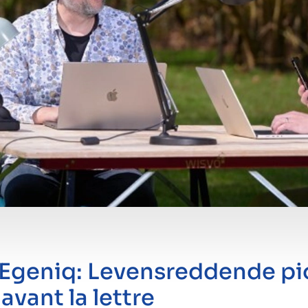
n Egeniq: Levensreddende pi
avant la lettre