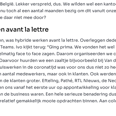
België. Lekker verspreid, dus. We wilden wel een kanto
n nu toch al een aantal maanden bezig om dit vanuit onz
e daar niet mee door?
 avant la lettre
en, was hybride werken avant la lettre. Overleggen ded
Teams. Ivo kijkt terug: “Ging prima. We vonden het wel 
elmatig face to face zagen. Daarom organiseerden we 
aarvoor huurden we een zaaltje bijvoorbeeld bij Van d
huiswerken in de coronatijd was voor ons dus niet zo h
In aantal medewerkers, maar ook in klanten. Ook werde
 de klanten groter. Efteling, Pathé, RTL Nieuws, de Ne
ten ons vanaf het eerste uur op appontwikkeling voor k
an de business waren. Een hele serieuze benadering dus
relatief gemakkelijk mooie opdrachten binnen. Aan co