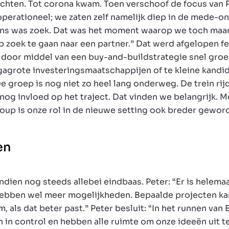
achten. Tot corona kwam. Toen verschoof de focus van P
operationeel; we zaten zelf namelijk diep in de mede-on
ns was zoek. Dat was het moment waarop we toch maar
 zoek te gaan naar een partner.” Dat werd afgelopen f
 door middel van een buy-and-buildstrategie snel groei
gagrote investeringsmaatschappijen of te kleine kandid
De groep is nog niet zo heel lang onderweg. De trein rij
nog invloed op het traject. Dat vinden we belangrijk. M
roup is onze rol in de nieuwe setting ook breder gewo
en
ndien nog steeds allebei eindbaas. Peter: “Er is helemaa
ebben wel meer mogelijkheden. Bepaalde projecten kan
, als dat beter past.” Peter besluit: “In het runnen va
en in control en hebben alle ruimte om onze ideeën uit t