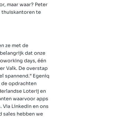
or, maar waar? Peter
e thuiskantoren te
en ze met de
belangrijk dat onze
coworking days, één
er Valk. De overstap
eel spannend.” Egeniq
n de opdrachten
derlandse Loterij en
lanten waarvoor apps
. Via LinkedIn en ons
ld sales hebben we