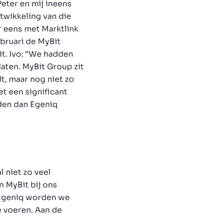
eter en mij ineens
twikkeling van die
 eens met Marktlink
ebruari de MyBit
t. Ivo: “We hadden
aten. MyBit Group zit
dt, maar nog niet zo
et een significant
rden dan Egeniq
l niet zo veel
 MyBit bij ons
n Egeniq worden we
e voeren. Aan de