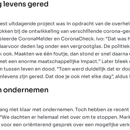
g levens gered
est uitdagende project was in opdracht van de overhei
okken bij de ontwikkeling van verschillende corona-ge
ssieerde CoronaMelder en CoronaCheck. Ivo: “Dat was 
daarvoor deden lag onder een vergrootglas. De politie
k ook. Maakten we één foutje, dan stond er snel daarna 
met een enorme maatschappelijke impact.” Later bleek 
n tussen leven en dood. “Toen werd duidelijk dat er d
levens zijn gered. Dat doe je ook niet elke dag”, aldus 
in ondernemen
 lang niet klaar met ondernemen. Toch hebben ze recent
: “We dachten er helemaal niet over om te stoppen. Mar
n voor een oriënterend gesprek over een mogelijke verk