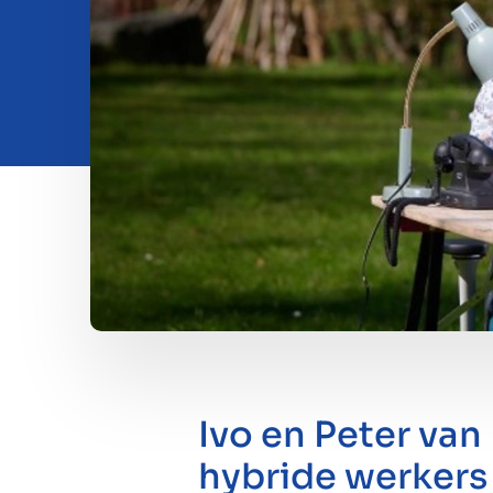
Investeren
Insights
Over ons
Contact
Ivo en Peter va
hybride werkers 