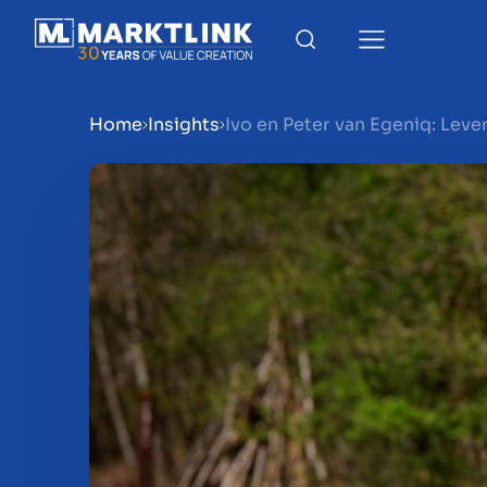
Home
Insights
Ivo en Peter van Egeniq: Leve
Menu
Bedrijf verkoopklaar mak
Bedrijf verkopen
Bedrijf kopen