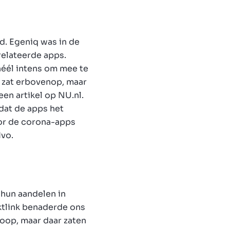
d. Egeniq was in de
relateerde apps.
héél intens om mee te
k zat erbovenop, maar
een artikel op NU.nl.
dat de apps het
oor de corona-apps
Ivo.
 hun aandelen in
ktlink benaderde ons
oop, maar daar zaten