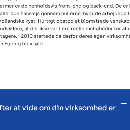
ermer er de henholdsvis front-end og back-end. De er b
llerede halvvejs gennem nullerne, hvor de arbejdede fo
hollandske kyst. Hurtigt opstod et blomstrede venskab,
udviklere, at der ikke var flere reelle muligheder for at
tagere. I 2010 startede de derfor deres egen virksomh
n Egeniq blev født.
efter at vide om din virksomhed er