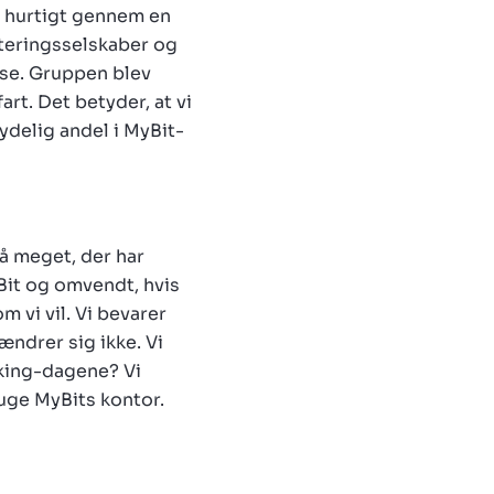
r hurtigt gennem en
esteringsselskaber og
else. Gruppen blev
rt. Det betyder, at vi
ydelig andel i MyBit-
så meget, der har
yBit og omvendt, hvis
m vi vil. Vi bevarer
 ændrer sig ikke. Vi
king-dagene? Vi
ruge MyBits kontor.