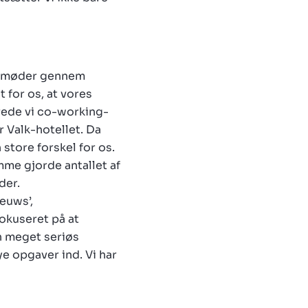
ldt møder gennem
t for os, at vores
rede vi co-working-
 Valk-hotellet. Da
store forskel for os.
mme gjorde antallet af
der.
euws’,
fokuseret på at
en meget seriøs
e opgaver ind. Vi har