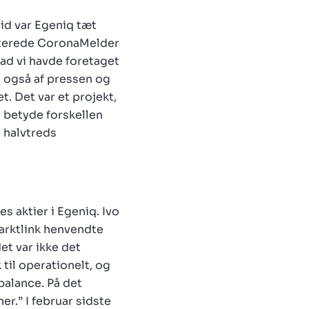
id var Egeniq tæt
batterede CoronaMelder
vad vi havde foretaget
en også af pressen og
t. Det var et projekt,
e betyde forskellen
 halvtreds
s aktier i Egeniq. Ivo
Marktlink henvendte
et var ikke det
 til operationelt, og
balance. På det
er.” I februar sidste