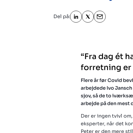
Del på:
“Fra dag ét ha
forretning er
Flere år før Covid bev
arbejdede Ivo Jansch
sjov, så de to iværksæ
arbejde på den mest d
Der er ingen tvivl om
eksperter, når det kom
Peter er den mere sti