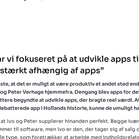
r vi fokuseret på at udvikle apps ti
 stærkt afhængig af apps”
iste, at det er muligt at være produktiv et andet sted en
 og Peter Verhage hjemmefra. Dengang blev apps for det
ttere begyndte at udvikle apps, der bragte reel værdi. A
ebatterede app i Hollands historie, kunne de umuligt h
, at Ivo og Peter supplerer hinanden perfekt. Begge ivæ
mer til software, men Ivo er den, der tager sig af salg 
lle type, som foretrækker at arbejde med indholdsrela