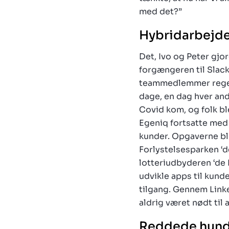
med det?”
Hybridarbejde,
Det, Ivo og Peter gjo
forgængeren til Slack/
teammedlemmer regelm
dage, en dag hver and
Covid kom, og folk ble
Egeniq fortsatte med 
kunder. Opgaverne ble
Forlystelsesparken ‘d
lotteriudbyderen ‘de 
udvikle apps til kund
tilgang. Gennem Linke
aldrig været nødt til 
Reddede hundr