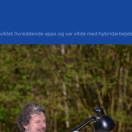
dviklet livreddende apps og var vilde med hybridarbejde,
lg