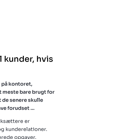
l kunder, hvis
d på kontoret,
 meste bare brugt for
t de senere skulle
ave forudset …
rksættere er
og kunderelationer.
terede opgaver.