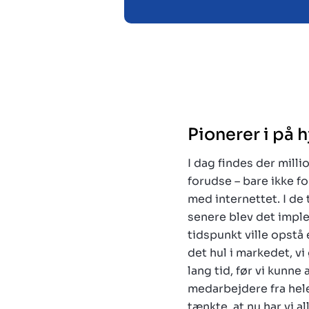
Pionerer i på
I dag findes der mil
forudse – bare ikke fo
med internettet. I de 
senere blev det imple
tidspunkt ville opstå
det hul i markedet, vi
lang tid, før vi kunne
medarbejdere fra hele
tænkte, at nu har vi a