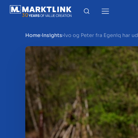
Home
Insights
Ivo og Peter fra Egeniq har u
Menu
Gør virksomhed klar til sa
Salg af virksomhed
Køb af virksomhed