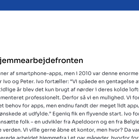
 hjemmearbejdefronten
lioner af smartphone-apps, men i 2010 var denne enorme
r Ivo og Peter. Ivo fortæller: “Vi spåede en gentagelse af
tidlige år blev det kun brugt af nørder i deres kolde lof
menteret professionelt. Derfor så vi en mulighed. Vi fo
 et behov for apps, men endnu fandt der meget lidt appu
 ønskede at udfylde.” Egeniq fik en flyvende start. Ivo fo
 ansætte folk – en udvikler fra Apeldoorn og en fra Belgien
 verden. Vi ville gerne åbne et kontor, men hvor? Da va
llerede arbejdet hjemmefra i et par måneder, hvorfor for