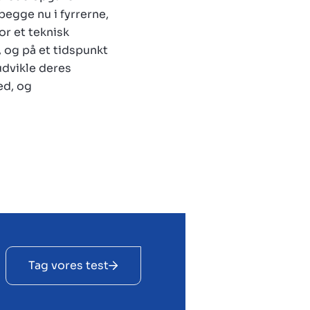
egge nu i fyrrerne,
r et teknisk
 og på et tidspunkt
 udvikle deres
ed, og
Tag vores test