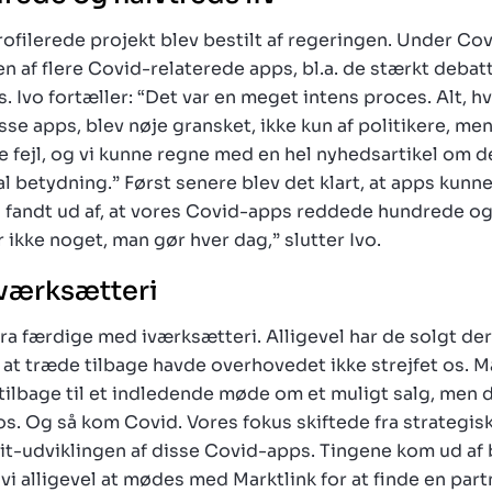
filerede projekt blev bestilt af regeringen. Under Cov
gen af flere Covid-relaterede apps, bl.a. de stærkt de
Ivo fortæller: “Det var en meget intens proces. Alt, h
isse apps, blev nøje gransket, ikke kun af politikere, m
le fejl, og vi kunne regne med en hel nyhedsartikel om de
al betydning.” Først senere blev det klart, at apps kunn
i fandt ud af, at vores Covid-apps reddede hundrede og
 ikke noget, man gør hver dag,” slutter Ivo.
 iværksætteri
fra færdige med iværksætteri. Alligevel har de solgt dere
 at træde tilbage havde overhovedet ikke strejfet os. 
år tilbage til et indledende møde om et muligt salg, men d
os. Og så kom Covid. Vores fokus skiftede fra strategisk
t it-udviklingen af disse Covid-apps. Tingene kom ud af 
i alligevel at mødes med Marktlink for at finde en partn