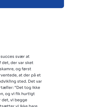
 succes svær at
 det, der var sket
tskamre, og først
rventede, at der på et
dvikling sted. Det var
rtæller: “Det tog ikke
, og vi fik hurtigt
r det, vi begge
tsætter vi ikke bare