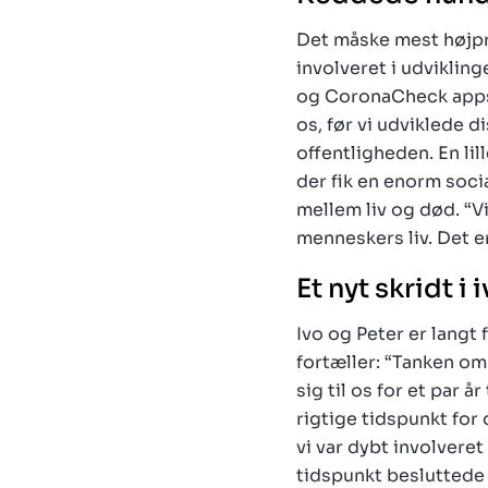
Det måske mest højpro
involveret i udviklin
og CoronaCheck apps. 
os, før vi udviklede d
offentligheden. En lil
der fik en enorm soci
mellem liv og død. “V
menneskers liv. Det er
Et nyt skridt i
Ivo og Peter er langt 
fortæller: “Tanken om
sig til os for et par 
rigtige tidspunkt for 
vi var dybt involvere
tidspunkt besluttede v