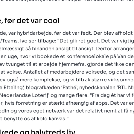
 før det var cool
rde, var hybridarbejde, før det var fedt. Der blev afho
Teams. Ivo ser tilbage: “Det gik ret godt. Det var vigtig
æssigt så hinanden ansigt til ansigt. Derfor arrange
en uge, hvor vi bookede et konferencelokale på Van der
v tvunget til at arbejde hjemmefra, gjorde det ikke den 
at vokse. Antallet af medarbejdere voksede, og det sa
v også mere komplekse, og vi tiltrak større virksomhe
e Efteling’, biografkæden ‘Pathé’, nyhedskanalen ‘RTL Ni
Nederlandse Loterij’ og mange flere. “Fra dag ét har vi 
er, hvis forretning er stærkt afhængig af apps. Det var 
dIn og vores eget netværk var det relativt nemt at få ny
at benytte os af kold kanvas.”
ede og halvtreds liv