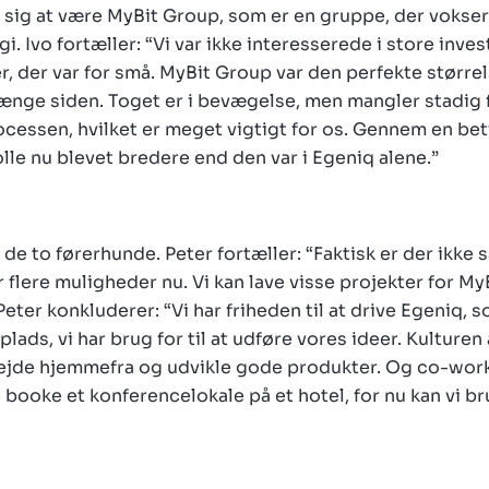
se sig at være MyBit Group, som er en gruppe, der vokse
i. Ivo fortæller: “Vi var ikke interesserede i store inv
ter, der var for små. MyBit Group var den perfekte størr
længe siden. Toget er i bevægelse, men mangler stadig fa
ocessen, hvilket er meget vigtigt for os. Gennem en bet
lle nu blevet bredere end den var i Egeniq alene.”
 de to førerhunde. Peter fortæller: “Faktisk er der ikke 
r flere muligheder nu. Vi kan lave visse projekter for M
eter konkluderer: “Vi har friheden til at drive Egeniq, so
plads, vi har brug for til at udføre vores ideer. Kulturen
bejde hjemmefra og udvikle gode produkter. Og co-wor
booke et konferencelokale på et hotel, for nu kan vi b