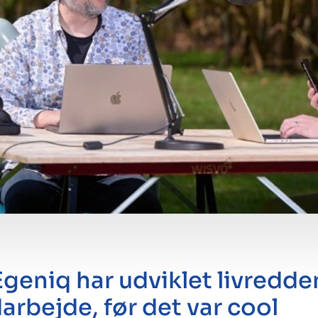
 Egeniq har udviklet livredd
arbejde, før det var cool