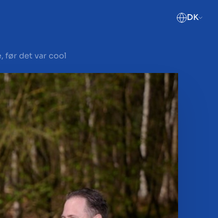
DK
 før det var cool