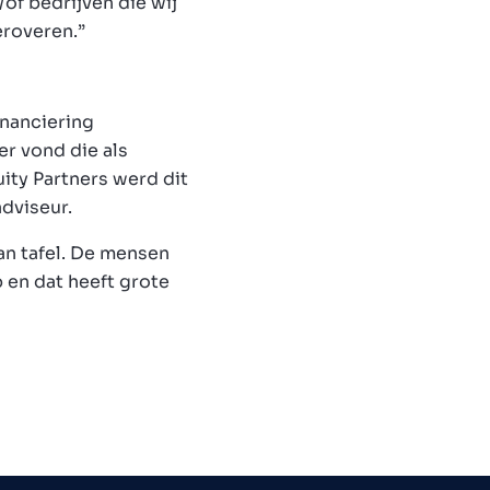
of bedrijven die wij
roveren.”
nanciering
er vond die als
ity Partners werd dit
dviseur.
aan tafel. De mensen
en dat heeft grote