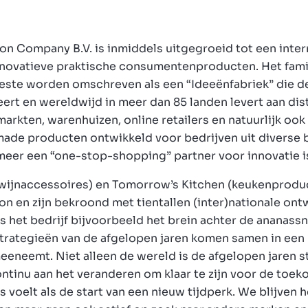
ion Company B.V. is inmiddels uitgegroeid tot een inte
innovatieve praktische consumentenproducten. Het famil
este worden omschreven als een “Ideeënfabriek” die d
ert en wereldwijd in meer dan 85 landen levert aan dis
rmarkten, warenhuizen, online retailers en natuurlijk oo
made producten ontwikkeld voor bedrijven uit diverse 
eer een “one-stop-shopping” partner voor innovatie 
wijnaccessoires) en Tomorrow’s Kitchen (keukenprodu
n en zijn bekroond met tientallen (inter)nationale ont
s het bedrijf bijvoorbeeld het brein achter de ananassni
strategieën van de afgelopen jaren komen samen in ee
meeneemt. Niet alleen de wereld is de afgelopen jaren s
ontinu aan het veranderen om klaar te zijn voor de toe
 voelt als de start van een nieuw tijdperk. We blijven h