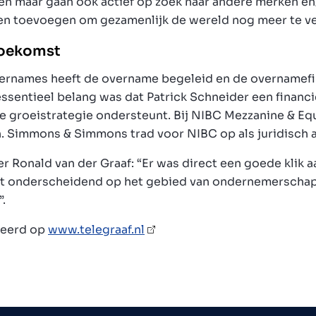
en maar gaan ook actief op zoek naar andere merken en/
en toevoegen om gezamenlijk de wereld nog meer te ve
toekomst
vernames heeft de overname begeleid en de overnamefi
ssentieel belang was dat Patrick Schneider een financi
e groeistrategie ondersteunt. Bij NIBC Mezzanine & Equ
n. Simmons & Simmons trad voor NIBC op als juridisch a
er Ronald van der Graaf: “Er was direct een goede klik 
ut onderscheidend op het gebied van ondernemerschap 
.
iceerd op
www.telegraaf.nl