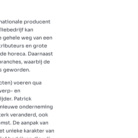
rnationale producent
iebedrijf kan
e gehele weg van een
tributeurs en grote
k de horeca. Daarnaast
branches, waarbij de
is geworden.
cten) voeren qua
werp- en
jder. Patrick
n nieuwe onderneming
terk veranderd, ook
komst. De aanpak van
et unieke karakter van