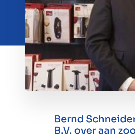
Investeren
Insights
Over ons
Contact
Bernd Schneider
B.V. over aan zo