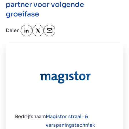
partner voor volgende
groeifase
Over ons
Contact
NL
Delen:
Bedrijfsnaam
Magistor straal- &
verspaningstechniek