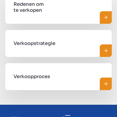
Redenen om
te verkopen
Lees 
Verkoopstrategie
Lees 
Verkoopproces
Lees 