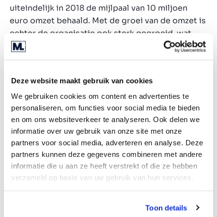
uiteindelijk in 2018 de mijlpaal van 10 miljoen
euro omzet behaald. Met de groei van de omzet is
echter de organisatie ook sterk gegroeid, wat
betekent dat je takenpakket als ondernemer
verandert. We zijn het ondernemen allesbehalve
zat, maar zien onszelf met het oog op de
Deze website maakt gebruik van cookies
toekomst niet als de juiste personen om leiding
te geven aan de organisatie die er inmiddels
We gebruiken cookies om content en advertenties te
personaliseren, om functies voor social media te bieden
staat. Dit was voor ons de reden om Marklink in te
en om ons websiteverkeer te analyseren. Ook delen we
schakelen om deze ervaring en capaciteit extern
informatie over uw gebruik van onze site met onze
te gaan zoeken”.
partners voor social media, adverteren en analyse. Deze
Met Frederik Tattersall heeft Magistor iemand aan
partners kunnen deze gegevens combineren met andere
informatie die u aan ze heeft verstrekt of die ze hebben
boord gehaald met veel ervaring op het gebied
verzameld op basis van uw gebruik van hun services.
van organisatorische aansturing en het
aanbrengen van structuur. Met de komst van
Frederik Tattersall kunnen de aandeelhouders van
Toon details