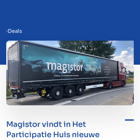
Menu
Deals
Bedrijf verkoopklaar maken
Bedrijf verkopen
Bedrijf kopen
Investeren
Magistor vindt in Het
Insights
Participatie Huis nieuwe