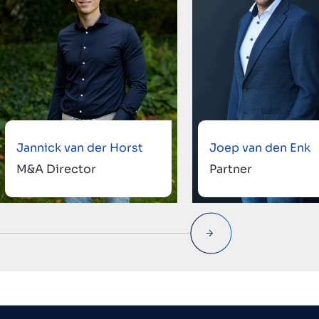
Jannick van der Horst
Joep van den Enk
M&A Director
Partner