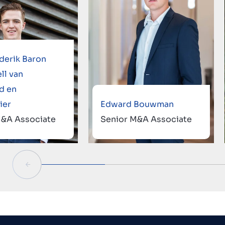
derik Baron
ll van
d en
ier
Edward Bouwman
M&A Associate
Senior M&A Associate