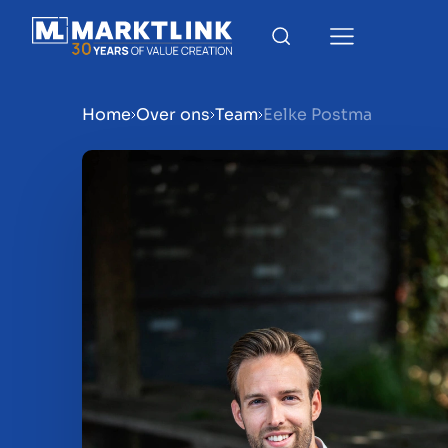
Home
Over ons
Team
Eelke Postma
Menu
Bedrijf verkoopklaar mak
Bedrijf verkopen
Bedrijf kopen