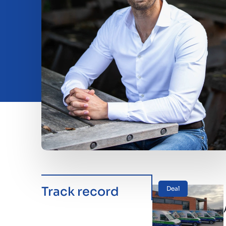
Investeren
Insights
Over ons
Contact
Track record
Deal