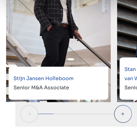
Stan
Stijn Jansen Holleboom
van 
Senior M&A Associate
Seni