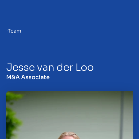
Menu
Team
Bedrijf verkoopklaar maken
Jesse van der Loo
Bedrijf verkopen
M&A Associate
Bedrijf kopen
Investeren
Insights