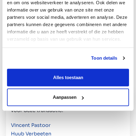
Overnames: “De HPI Group verdiept zich nu op
en om ons websiteverkeer te analyseren. Ook delen we
informatie over uw gebruik van onze site met onze
niches die commercieel interessant zijn. Klanten
partners voor social media, adverteren en analyse. Deze
in de kunststofindustrie hebben vaak creatieve
partners kunnen deze gegevens combineren met andere
ideeën, maar niet de kennis en kunde om een
informatie die u aan ze heeft verstrekt of die ze hebben
product ook daadwerkelijk op grote schaal te
verzameld op basis van uw gebruik van hun services.
produceren.” Het management team van de HPI
Group bestaat uit Paul Harkema (CEO), Hans
Lubbers (COO) en Rene van de Pot (CFO).
Toon details
Alles toestaan
Deal team
Aanpassen
voor deze transactie:
Vincent Pastoor
Huub Verbeeten