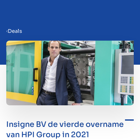
Menu
Deals
Bedrijf verkoopklaar maken
Bedrijf verkopen
Bedrijf kopen
Investeren
Insigne BV de vierde overname
Insights
van HPI Group in 2021