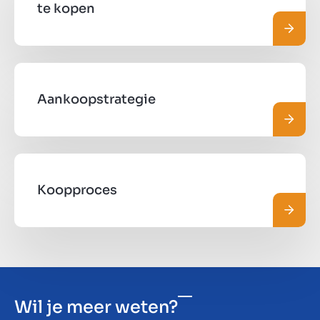
te kopen
Lees 
Aankoopstrategie
Lees 
Koopproces
Lees 
Wil je meer weten?