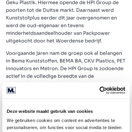
Geku Plastik. Hiermee opende de HPI Group de
poorten tot de Duitse markt. Daarnaast werd
Kunststofplus eerder dit jaar overgenomen en
werd de oud-eigenaar en tevens
minderheidsaandeelhouder van Packpower
uitgekocht door het Woerdense bedrijf.
Voorgaande jaren nam de groep ook al belangen
in Bema Kunststoffen, BEMA BA, CKV Plastics, PET
Innovators en Metron. De HPI Group is zodoende
actief in de volledige breedte van de
kunststofverwerkende industrie voor chemie,
voeding, medisch, automotive & technisch
spuitgietwerk. Met de toevoeging van Insigne B.V.
realiseert de HPI Group een collectieve omzet
Deze website maakt gebruik van cookies
van meer dan EUR 50 miljoen in 2021.
We gebruiken cookies om content en advertenties te
Huub Verbeeten van Marktlink Fusies en
personaliseren, om functies voor social media te bieden