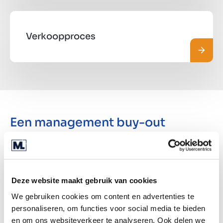
Verkoopproces
Lees 
Een management buy-out
financieren
Bij een management buy-out heeft de koper vaak
niet genoeg eigen middelen en moet de
Deze website maakt gebruik van cookies
financiering op een andere manier worden
We gebruiken cookies om content en advertenties te
verkregen. Vaak bundelen ze hun eigen kapitaal en
personaliseren, om functies voor social media te bieden
middelen samen om de overname te financieren,
en om ons websiteverkeer te analyseren. Ook delen we