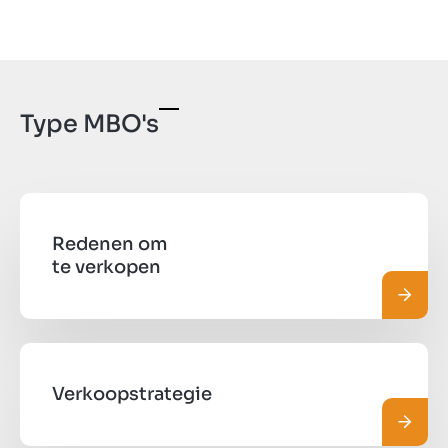
Type MBO's
Redenen om
te verkopen
Lees 
Verkoopstrategie
Lees 