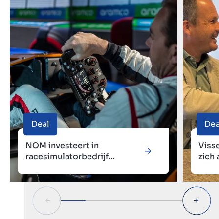
Deal
Dea
NOM investeert in
Visse
racesimulatorbedrijf
zich 
Build4Performance voor
Insta
internationale
groeiversnelling