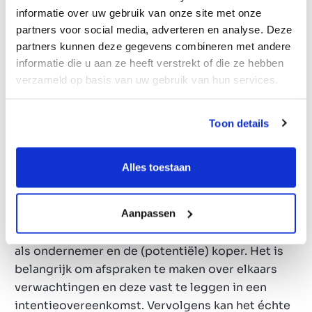
bijvoorbeeld via leningen van banken of
informatie over uw gebruik van onze site met onze
investeerders. Maak hier vooral schriftelijke
partners voor social media, adverteren en analyse. Deze
afspraken over.
partners kunnen deze gegevens combineren met andere
informatie die u aan ze heeft verstrekt of die ze hebben
Management buy-out als
verzameld op basis van uw gebruik van hun services.
doordachte verkoopstrategie
Elke bedrijfsovername is uniek en dat geldt dus
Toon details
ook voor een management buy-out. In principe
zijn er een aantal vaste stappen die tijdens dit
Alles toestaan
traject worden genomen, elke stap kan per
bedrijfsovername weer een andere invloed
Aanpassen
hebben. Een essentieel beginpunt is het
vaststellen van wederzijdse interesse tussen jou
als ondernemer en de (potentiële) koper. Het is
belangrijk om afspraken te maken over elkaars
verwachtingen en deze vast te leggen in een
intentieovereenkomst. Vervolgens kan het échte