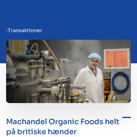
Menu
Transaktioner
Gør virksomhed klar til salg
Salg af virksomhed
Køb af virksomhed
Insights
Machandel Organic Foods helt
på britiske hænder
Om os