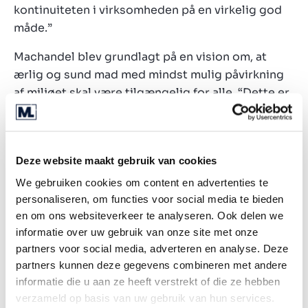
kontinuiteten i virksomheden på en virkelig god
måde.”
Machandel blev grundlagt på en vision om, at
ærlig og sund mad med mindst mulig påvirkning
af miljøet skal være tilgængelig for alle. “Dette er
stadig udgangspunktet, og de økologiske og
bæredygtige fødevarers stigende popularitet
giver Machandel masser af muligheder for vækst.
Deze website maakt gebruik van cookies
Konkrete planer for udvidelse af kapaciteten og
produktsortimentet er allerede på plads.
We gebruiken cookies om content en advertenties te
Virksomheden fastholder en markant position på
personaliseren, om functies voor social media te bieden
en om ons websiteverkeer te analyseren. Ook delen we
markedet med biodynamiske produkter.”
informatie over uw gebruik van onze site met onze
Konsolidering i
partners voor social media, adverteren en analyse. Deze
partners kunnen deze gegevens combineren met andere
fødevaresektoren
informatie die u aan ze heeft verstrekt of die ze hebben
verzameld op basis van uw gebruik van hun services.
Bæredygtighed er blevet en vigtig trend i