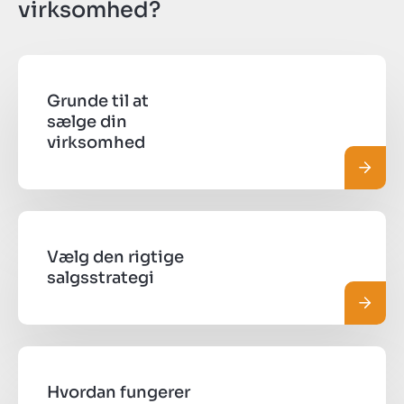
virksomhed?
Grunde til at
sælge din
virksomhed
Læs m
Vælg den rigtige
salgsstrategi
Læs m
Hvordan fungerer