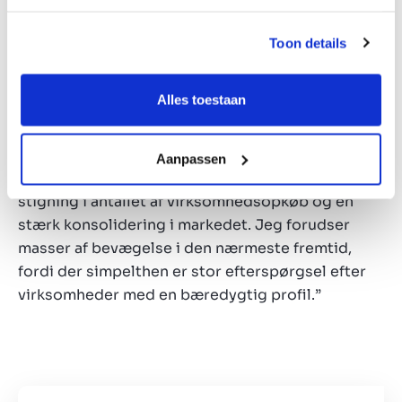
fødevaresektoren, fordi forbrugerne er blevet
mere bevidste. Dette rækker ud over økologi.
Toon details
“Mange andre iværksættere træffer f.eks.
bevidste valg om at reducere CO2-udledningen
Alles toestaan
eller opnå mere bæredygtighed med deres valg af
emballage. Kædeintegration kan spille en vigtig
rolle i håndteringen af investeringer på dette
Aanpassen
område,” påpeger Karel Kramer. “Det medfører en
stigning i antallet af virksomhedsopkøb og en
stærk konsolidering i markedet. Jeg forudser
masser af bevægelse i den nærmeste fremtid,
fordi der simpelthen er stor efterspørgsel efter
virksomheder med en bæredygtig profil.”