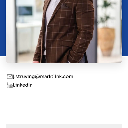
Kontakt
DK
j.struving@marktlink.com
LinkedIn