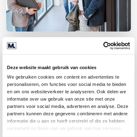
Sind Sie bereit für den nächsten Schritt?
Deze website maakt gebruik van cookies
We gebruiken cookies om content en advertenties te
Die meisten Unternehmer und Unternehmerinnen
personaliseren, om functies voor social media te bieden
arbeiten hart, sie können die Verantwortung für
en om ons websiteverkeer te analyseren. Ook delen we
die Firma und die Angestellten nicht ablegen. Das
informatie over uw gebruik van onze site met onze
kostet Kraft, daher ist es verständlich, dass sie
partners voor social media, adverteren en analyse. Deze
vielleicht etwas kürzertreten möchten. Je früher
partners kunnen deze gegevens combineren met andere
Sie Ihren Rückzug planen, desto besser ist es.
informatie die u aan ze heeft verstrekt of die ze hebben
Eine Unternehmertugend ist das Vorausdenken.
verzameld op basis van uw gebruik van hun services.
Daher sollten Sie schon heute mit den