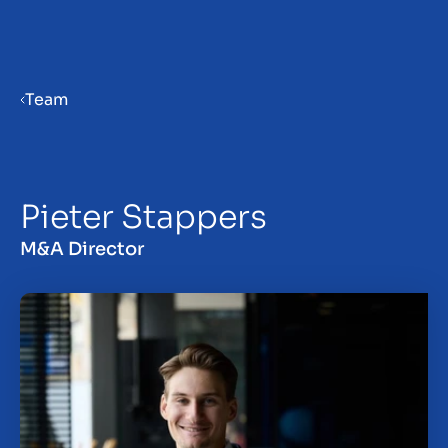
Menu
Team
Priprava podjetja na prodajo
Pieter Stappers
Prodaja podjetja
M&A Director
Nakup podjetja
Vpogledi
About us