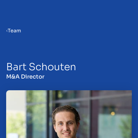
Menu
Team
Priprava podjetja na prodajo
Bart Schouten
Prodaja podjetja
M&A Director
Nakup podjetja
Vpogledi
About us