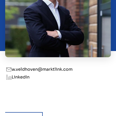
Over ons
Contact
NL
w.veldhoven@marktlink.com
LinkedIn