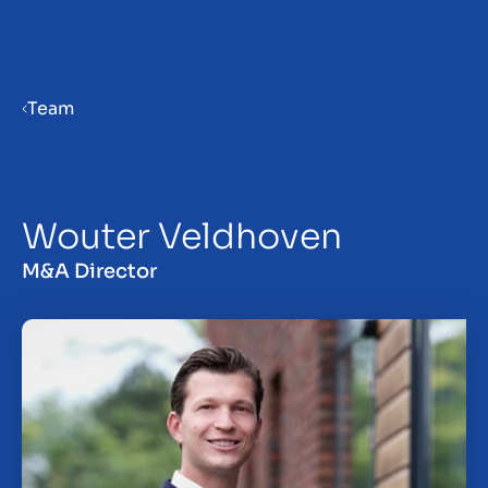
Menu
Team
Bedrijf verkoopklaar maken
Wouter Veldhoven
Bedrijf verkopen
M&A Director
Bedrijf kopen
Investeren
Insights