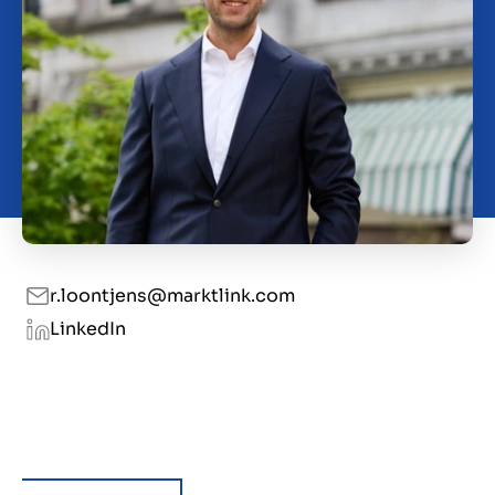
Over ons
Contact
NL
r.loontjens@marktlink.com
LinkedIn