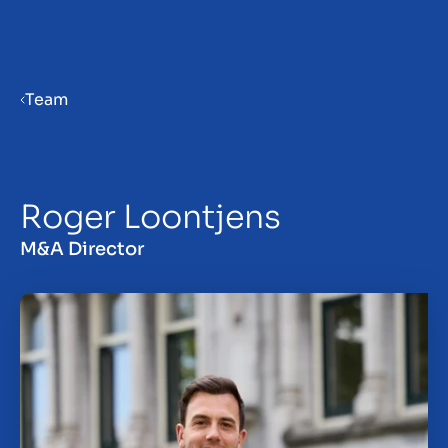
Menu
Team
Bedrijf verkoopklaar maken
Roger Loontjens
Bedrijf verkopen
M&A Director
Bedrijf kopen
Investeren
Insights