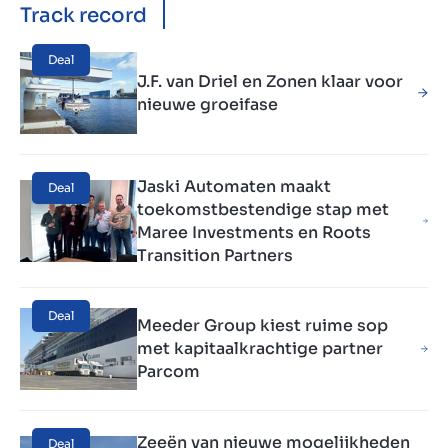
Track record
Deal
J.F. van Driel en Zonen klaar voor
nieuwe groeifase
Jaski Automaten maakt
Deal
toekomstbestendige stap met
Maree Investments en Roots
Transition Partners
Deal
Meeder Group kiest ruime sop
met kapitaalkrachtige partner
Parcom
Zeeën van nieuwe mogelijkheden
Deal