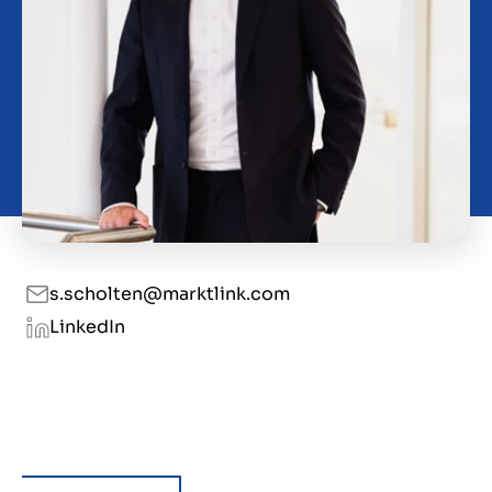
Over ons
Contact
NL
s.scholten@marktlink.com
LinkedIn