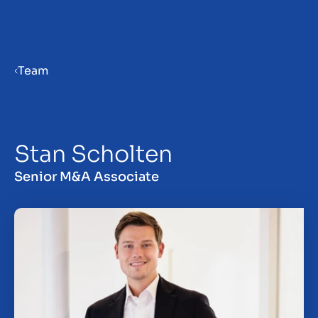
Menu
Team
Bedrijf verkoopklaar maken
Stan Scholten
Bedrijf verkopen
Senior M&A Associate
Bedrijf kopen
Investeren
Insights