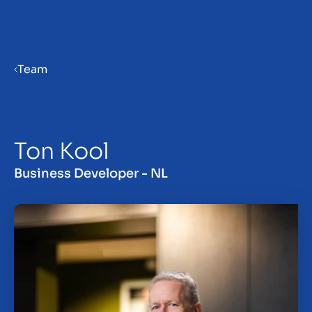
Menu
Team
Priprema poduzeća za prodaju
Ton Kool
Prodaja poduzeća
Business Developer - NL
Kupnja poduzeća
Uvidi
O nama