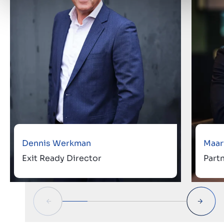
Dennis Werkman
Maar
Exit Ready Director
Part