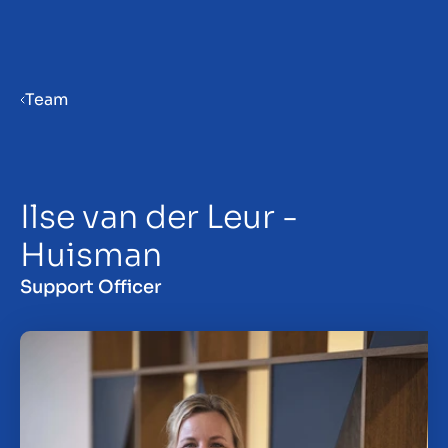
Menu
Team
Priprema poduzeća za prodaju
Ilse van der Leur -
Prodaja poduzeća
Huisman
Kupnja poduzeća
Support Officer
Uvidi
O nama