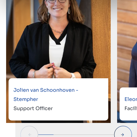
Jolien van Schoonhoven -
Stempher
Eleo
Support Officer
Faci