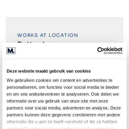
WORKS AT LOCATION
Rotterdam
Blaak 6
3011TA Rotterdam
Deze website maakt gebruik van cookies
+31 (0) 85 040 03 00
We gebruiken cookies om content en advertenties te
personaliseren, om functies voor social media te bieden
en om ons websiteverkeer te analyseren. Ook delen we
Rutevejledning
informatie over uw gebruik van onze site met onze
partners voor social media, adverteren en analyse. Deze
partners kunnen deze gegevens combineren met andere
informatie die u aan ze heeft verstrekt of die ze hebben
verzameld op basis van uw gebruik van hun services.