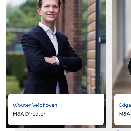
Wouter Veldhoven
Edga
M&A Director
M&A 