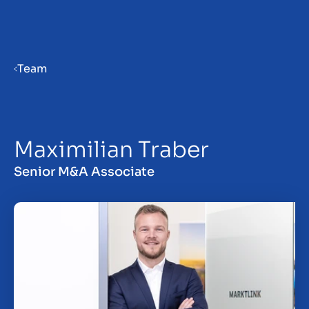
Menu
Team
Gør virksomhed klar til salg
Maximilian Traber
Salg af virksomhed
Senior M&A Associate
Køb af virksomhed
Insights
Om os