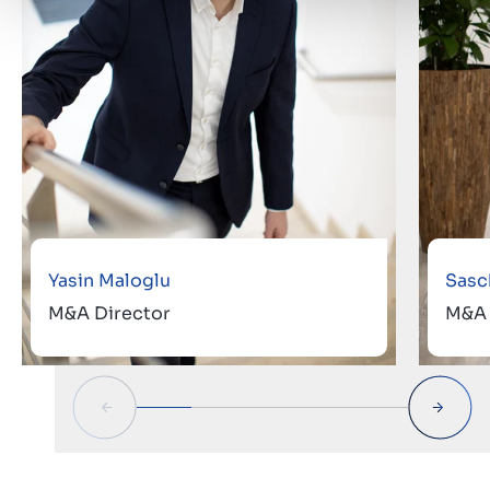
Yasin Maloglu
Sasc
M&A Director
M&A 