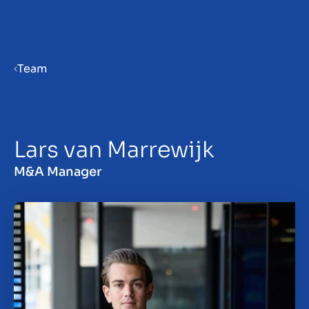
Menu
Team
Gør virksomhed klar til salg
Lars van Marrewijk
Salg af virksomhed
M&A Manager
Køb af virksomhed
Insights
Om os