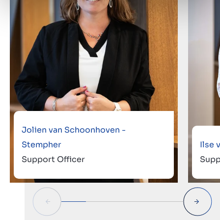
Jolien van Schoonhoven -
Stempher
Ilse
Support Officer
Supp