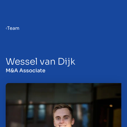
Menu
Team
Verkaufsvorbereitung
Wessel van Dijk
Unternehmen verkaufen
M&A Associate
Unternehmen kaufen
Insights
Über uns