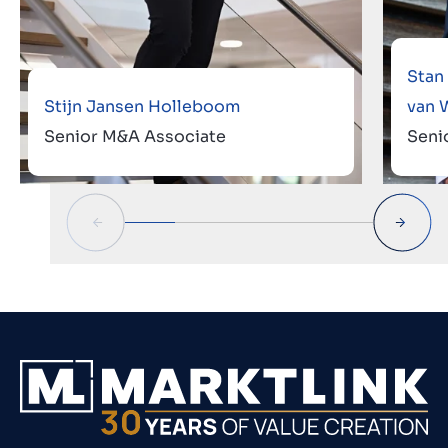
Stan
Stijn Jansen Holleboom
van 
Senior M&A Associate
Seni