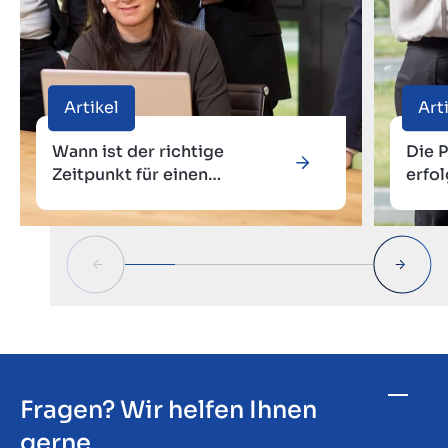
Artikel
Art
Wann ist der richtige
Die P
Zeitpunkt für einen
erfo
Unternehmensverkauf?
Fragen? Wir helfen Ihnen
gerne