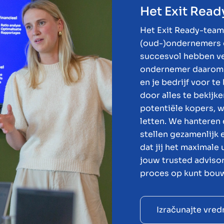
Het Exit Read
Het Exit Ready-team 
(oud-)ondernemers d
succesvol hebben ver
ondernemer daarom a
en je bedrijf voor t
door alles te bekijk
potentiële kopers, w
letten. We hanteren
stellen gezamenlijk 
dat jij het maximale 
jouw trusted adviso
proces op kunt bou
Izračunajte vred