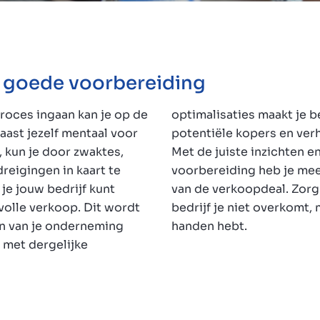
n goede voorbereiding
oces ingaan kan je op de
ijf aantrekkelijker voor
aast jezelf mentaal voor
e waarde van je bedrijf.
, kun je door zwaktes,
en georganiseerde
dreigingen in kaart te
role over de uitkomst
je jouw bedrijf kunt
at het verkopen van je
volle verkoop. Dit wordt
at je zelf de touwtjes in
n van je onderneming
handen hebt.
 met dergelijke