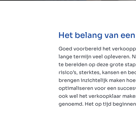
Vpogledi
Het belang van ee
Goed voorbereid het verkooppr
optimalisaties maakt je bedr
lange termijn veel opleveren. N
potentiële kopers en verhoogt d
About us
te bereiden op deze grote stap
Met de juiste inzichten 
Contact
risico’s, sterktes, kansen en be
voorbereiding heb je meer cont
brengen inzichtelijk maken hoe 
van de verkoopdeal. Zorg ervoor d
optimaliseren voor een succes
bedrijf je niet overkomt, maar d
ook wel het verkoopklaar make
genoemd. Het op tijd beginnen