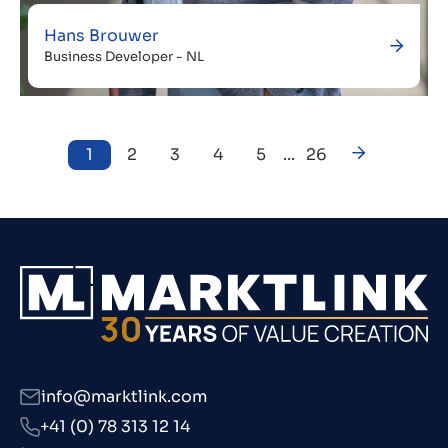
Hans Brouwer
Business Developer - NL
1
2
3
4
5
...
26
info@marktlink.com
+41 (0) 78 313 12 14