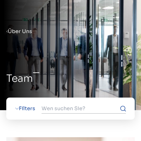
Menu
Über Uns
Verkaufsvorbereitung
Unternehmen verkaufen
Team
Unternehmen kaufen
Insights
Filters
Über uns