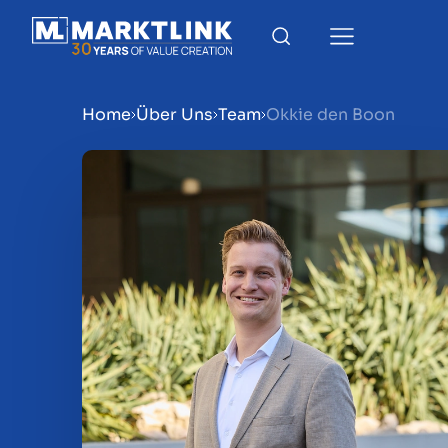
Home
Über Uns
Team
Okkie den Boon
Menu
Verkaufsvorbereitung
Unternehmen verkaufen
Unternehmen kaufen