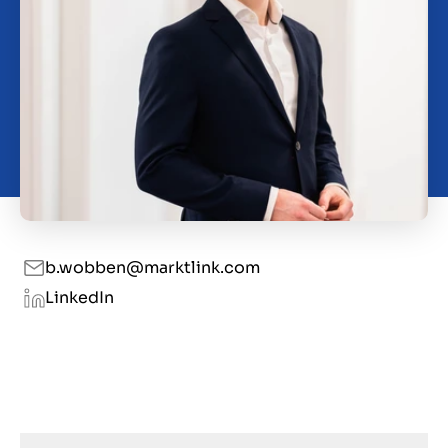
Kontakt
CH
b.wobben@marktlink.com
LinkedIn