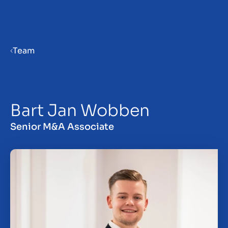
Menu
Team
Verkaufsvorbereitung
Bart Jan Wobben
Unternehmen verkaufen
Senior M&A Associate
Unternehmen kaufen
Insights
Über uns