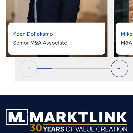
Koen Dollekamp
Mike
Senior M&A Associate
M&A 