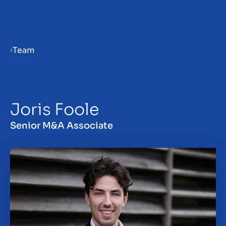
Menu
Team
Verkaufsvorbereitung
Joris Foole
Unternehmen verkaufen
Senior M&A Associate
Unternehmen kaufen
Insights
Über uns