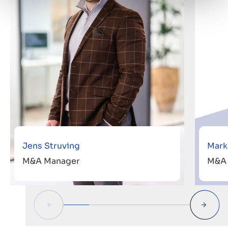
Jens Struving
Mark
M&A Manager
M&A 