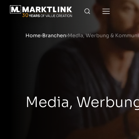
Home
Branchen
Media, Werbung & Kommuni
Menu
Verkaufsvorbereitung
Media, Werbun
Unternehmen verkaufen
Unternehmen kaufen