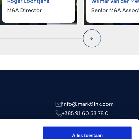
Roger Loontjens
Wilmar van der Me
M&A Director
Senior M&A Assoc
info@marktlink.com
+385 91 60 53 78 0
LinkedIn
Alles toestaan