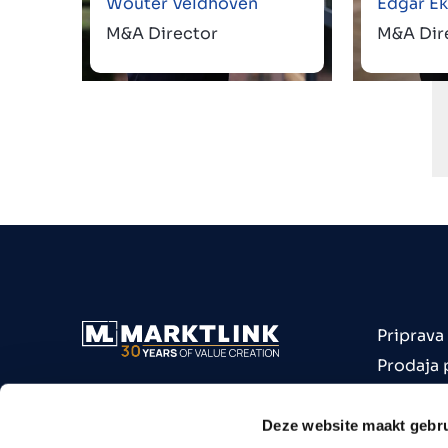
Wouter Veldhoven
Edgar Ek
M&A Director
M&A Dir
Priprava
Prodaja 
Nakup p
Podjetja
Deze website maakt gebru