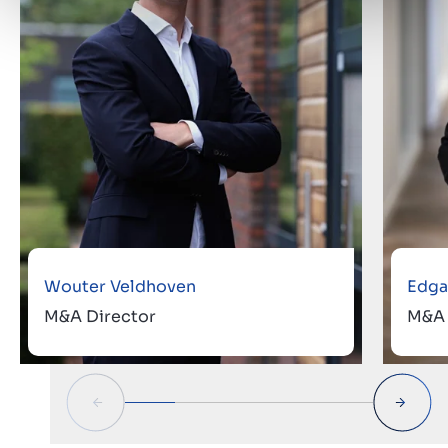
Wouter Veldhoven
Edga
M&A Director
M&A 