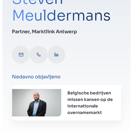
Meuldermans
Menu
Partner, Marktlink Antwerp
Priprava podjetja na prodajo
s.meuldermans@marktlink.com
Call Steven
Connect with Steven
Prodaja podjetja
Nedavno objavljeno
Nakup podjetja
Belgische bedrijven
Vpogledi
missen kansen op de
internationale
overnamemarkt
About us