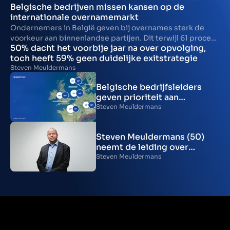
Belgische bedrijven missen kansen op de
internationale overnamemarkt
Ondernemers in België geven bij overnames sterk de
voorkeur aan binnenlandse partijen. Dit terwijl 61 procent
50% dacht het voorbije jaar na over opvolging,
het afgelopen jaar heeft overwogen om hun bedrijf aan
toch heeft 59% geen duidelijke exitstrategie
een buitenlandse partij te verkopen. Uit de Marktlink
Steven Meuldermans
Monitor blijkt namelijk dat 53 procent van de Belgische
bedrijfsleiders bij voorkeur aan een Belgische partij
Belgische bedrijfsleiders
verkoopt. Slechts 16 procent zou een buitenlandse koper
geven prioriteit aan
verkiezen.
binnenlandse verkoop
Steven Meuldermans
ondanks interesse voor
internationale expansie
Steven Meuldermans (50)
neemt de leiding over
kantoor Marktlink België in
Steven Meuldermans
Antwerpen