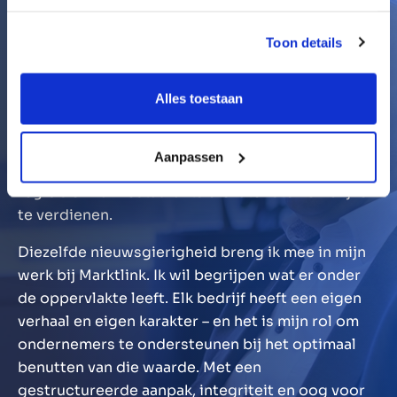
als kompas
Toon details
Of het nu gaat om reizen, wijn of gastronomie – ik
laat mij leiden door nieuwsgierigheid en
waardering. Ik wil de wereld ontdekken, er zoveel
Alles toestaan
mogelijk van beleven en genieten van de reis met
al mijn zintuigen. Ik haal veel plezier uit het leren
Aanpassen
kennen van bijzondere wijnen uit minder bekende
regio’s en van restaurants die later sterren blijken
te verdienen.
Diezelfde nieuwsgierigheid breng ik mee in mijn
werk bij Marktlink. Ik wil begrijpen wat er onder
de oppervlakte leeft. Elk bedrijf heeft een eigen
verhaal en eigen karakter – en het is mijn rol om
ondernemers te ondersteunen bij het optimaal
benutten van die waarde. Met een
gestructureerde aanpak, integriteit en oog voor