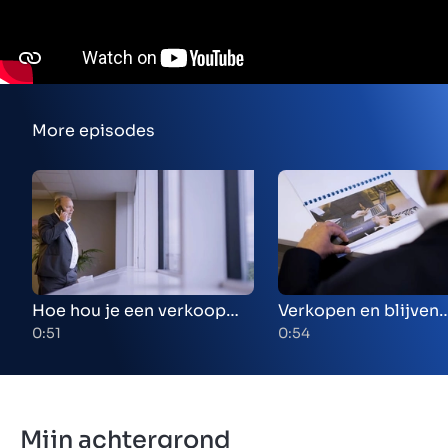
More episodes
Hoe hou je een verkoop
Verkopen en blijven
vertrouwelijk?
meewerken: kan dat
0:51
0:54
Mijn achtergrond