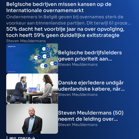
Belgische bedrijven missen kansen op de
internationale overnamemarkt
Ondernemers in België geven bij overnames sterk de
voorkeur aan binnenlandse partijen. Dit terwijl 61 procent
50% dacht het voorbije jaar na over opvolging,
het afgelopen jaar heeft overwogen om hun bedrijf aan
toch heeft 59% geen duidelijke exitstrategie
een buitenlandse partij te verkopen. Uit de Marktlink
Steven Meuldermans
Monitor blijkt namelijk dat 53 procent van de Belgische
bedrijfsleiders bij voorkeur aan een Belgische partij
Belgische bedrijfsleiders
verkoopt. Slechts 16 procent zou een buitenlandse koper
geven prioriteit aan
verkiezen.
binnenlandse verkoop
Steven Meuldermans
ondanks interesse voor
internationale expansie
Danske ejerledere undgår
udenlandske købere, når
virksomheden skal sælges
Steven Meuldermans
Steven Meuldermans (50)
neemt de leiding over
kantoor Marktlink België in
Steven Meuldermans
Antwerpen
Læs mere