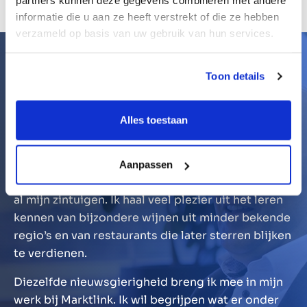
partners kunnen deze gegevens combineren met andere
informatie die u aan ze heeft verstrekt of die ze hebben
verzameld op basis van uw gebruik van hun services.
Nieuwsgierigheid
Toon details
als kompas
Alles toestaan
Of het nu gaat om reizen, wijn of gastronomie – ik
laat mij leiden door nieuwsgierigheid en
waardering. Ik wil de wereld ontdekken, er zoveel
Aanpassen
mogelijk van beleven en genieten van de reis met
al mijn zintuigen. Ik haal veel plezier uit het leren
kennen van bijzondere wijnen uit minder bekende
regio’s en van restaurants die later sterren blijken
te verdienen.
Diezelfde nieuwsgierigheid breng ik mee in mijn
werk bij Marktlink. Ik wil begrijpen wat er onder