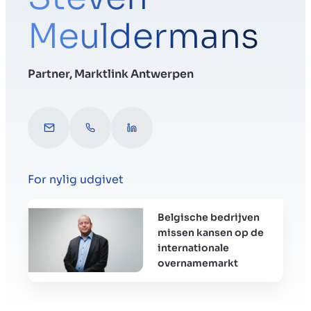
Meuldermans
Menu
Partner, Marktlink Antwerpen
Gør virksomhed klar til salg
s.meuldermans@marktlink.com
Call Steven
Connect with Steven
Salg af virksomhed
For nylig udgivet
Køb af virksomhed
Belgische bedrijven
Insights
missen kansen op de
internationale
overnamemarkt
Om os