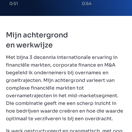
vertrouwelijk?
meewerken: kan dat
0:51
0:54
Mijn achtergrond
en werkwijze
Met bijna 3 decennia internationale ervaring in
financiële markten, corporate finance en M&A
begeleid ik ondernemers bij overnames en
groeitrajecten. Mijn achtergrond varieert van
complexe financiële markten tot
overnametrajecten in het mid-marketsegment.
Die combinatie geeft me een scherp inzicht in
hoe bedrijven waarde creëren en hoe die waarde
optimaal te verzilveren is bij een overdracht.
Ik werk gestructureerd en pragmatisch, met oog