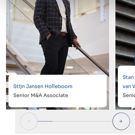
Stan
Stijn Jansen Holleboom
van 
Senior M&A Associate
Seni