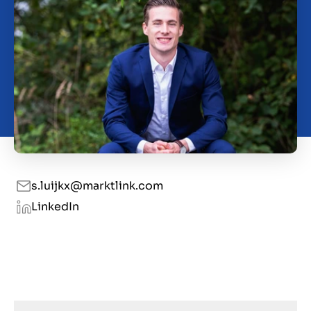
Contact
SL
s.luijkx@marktlink.com
LinkedIn