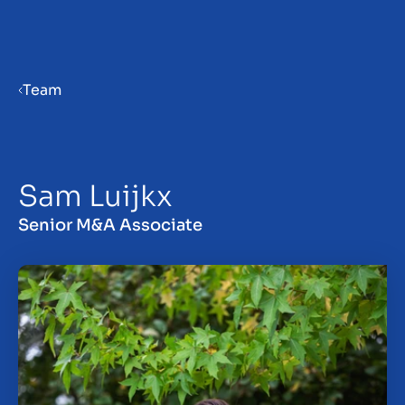
Menu
Team
Priprava podjetja na prodajo
Sam Luijkx
Prodaja podjetja
Senior M&A Associate
Nakup podjetja
Vpogledi
About us