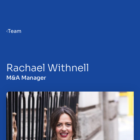
Menu
Team
Bedrijf verkoopklaar maken
Rachael Withnell
Bedrijf verkopen
M&A Manager
Bedrijf kopen
Investeren
Insights