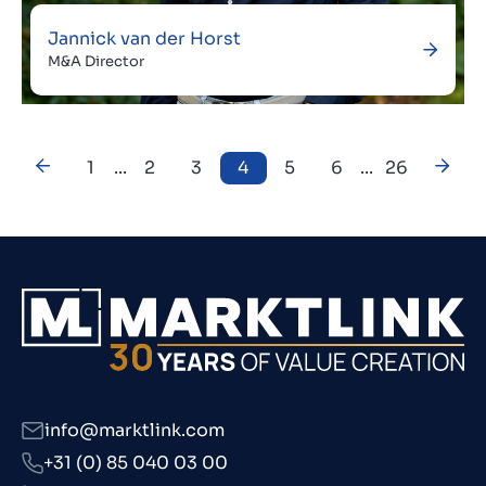
Jannick van der Horst
M&A Director
1
...
2
3
4
5
6
...
26
info@marktlink.com
+31 (0) 85 040 03 00