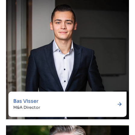
Over ons
Contact
NL
Bas Visser
M&A Director