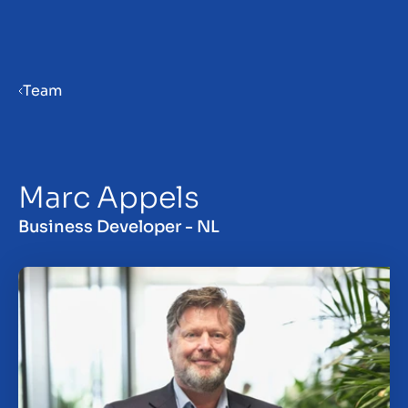
Menu
Team
Bedrijf verkoopklaar maken
Marc Appels
Bedrijf verkopen
Business Developer - NL
Bedrijf kopen
Investeren
Insights