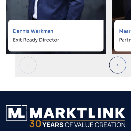
Dennis Werkman
Maar
Exit Ready Director
Part