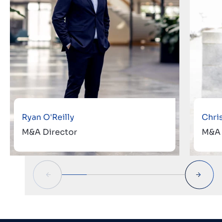
Ryan O'Reilly
Chri
M&A Director
M&A 