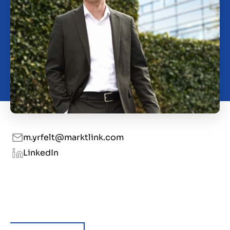
Over ons
Contact
NL
m.yrfelt@marktlink.com
LinkedIn