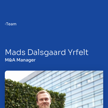
Menu
Team
Bedrijf verkoopklaar maken
Mads Dalsgaard Yrfelt
Bedrijf verkopen
M&A Manager
Bedrijf kopen
Investeren
Insights