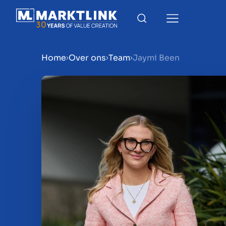
Home
Over ons
Team
Jaymi Been
Menu
Bedrijf verkoopklaar mak
Bedrijf verkopen
Bedrijf kopen