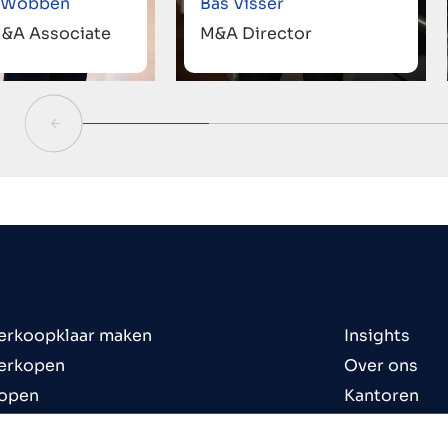
n Wobben
Bas Visser
M&A Associate
M&A Director
verkoopklaar maken
Insights
verkopen
Over ons
kopen
Kantoren
en
Contact