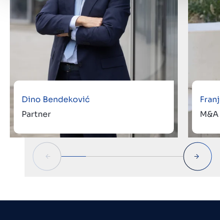
Dino Bendeković
Fran
Partner
M&A 