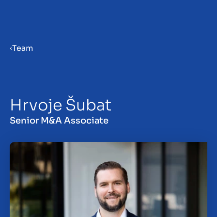
Menu
Team
Bedrijf verkoopklaar maken
Hrvoje Šubat
Bedrijf verkopen
Senior M&A Associate
Bedrijf kopen
Investeren
Insights