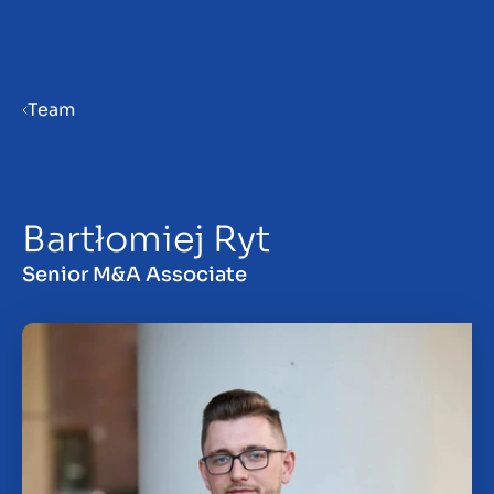
Menu
Team
Bedrijf verkoopklaar maken
Bartłomiej Ryt
Bedrijf verkopen
Senior M&A Associate
Bedrijf kopen
Investeren
Insights