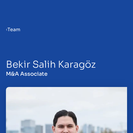
Menu
Team
Priprema poduzeća za prodaju
Bekir Salih Karagöz
Prodaja poduzeća
M&A Associate
Kupnja poduzeća
Uvidi
O nama