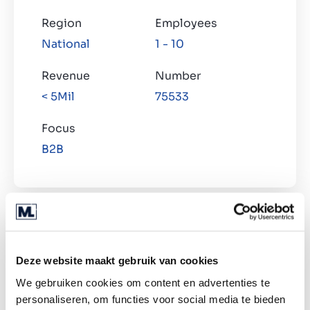
Kontakt
Region
Employees
DK
National
1 - 10
Revenue
Number
< 5Mil
75533
Focus
B2B
Del på:
Deze website maakt gebruik van cookies
An experienced leading timber frame
We gebruiken cookies om content en advertenties te
manufacturer is looking to expand its business,
personaliseren, om functies voor social media te bieden
and is looking to acquire manufacturing