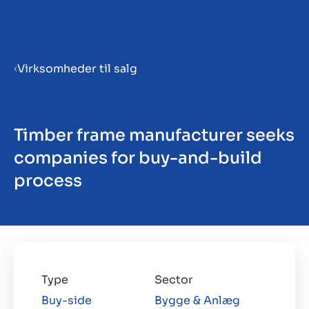
Menu
Virksomheder til salg
Gør virksomhed klar til salg
Timber frame manufacturer seeks
Salg af virksomhed
companies for buy-and-build
process
Køb af virksomhed
Insights
Type
Sector
Buy-side
Bygge & Anlæg
Om os