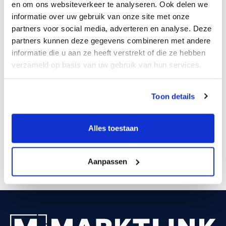
en om ons websiteverkeer te analyseren. Ook delen we
companies supplying the construction industry,
informatie over uw gebruik van onze site met onze
both residential and non-residential.
partners voor social media, adverteren en analyse. Deze
partners kunnen deze gegevens combineren met andere
Search profile
informatie die u aan ze heeft verstrekt of die ze hebben
verzameld op basis van uw gebruik van hun services.
Sales from €3m
Preferably profitable
Active in the wood processing industry: doors,
Toon details
window frames, timber frame elements, etc
Manager/management team preferably has the
Alles toestaan
desire (not necessary) to remain involved in
the business.
Location: the Netherlands
Aanpassen